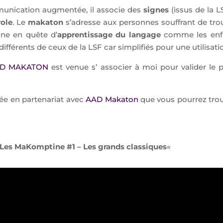
nication augmentée, il associe des
signes
(issus de la 
role
. Le
makaton
s’adresse aux personnes souffrant de tro
nne en quête d’
apprentissage du langage
comme les enfa
ifférents de ceux de la LSF car simplifiés pour une utilisatio
D MAKATON
est venue s’ associer à moi pour valider le 
ée en partenariat avec
AAD Makaton
que vous pourrez trou
Les MaKomptine #1 – Les grands classiques
«