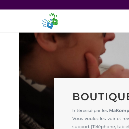
BOUTIQU
Intéressé par les
MaKomp
Vous voulez les voir et rev
support (Téléphone, tablet