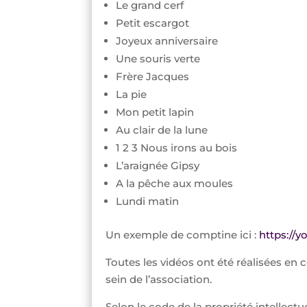
Le grand cerf
Petit escargot
Joyeux anniversaire
Une souris verte
Frère Jacques
La pie
Mon petit lapin
Au clair de la lune
1 2 3 Nous irons au bois
L’araignée Gipsy
A la pêche aux moules
Lundi matin
Un exemple de comptine ici :
https://
Toutes les vidéos ont été réalisées en
sein de l’association.
Selon le code de la propriété intellectu