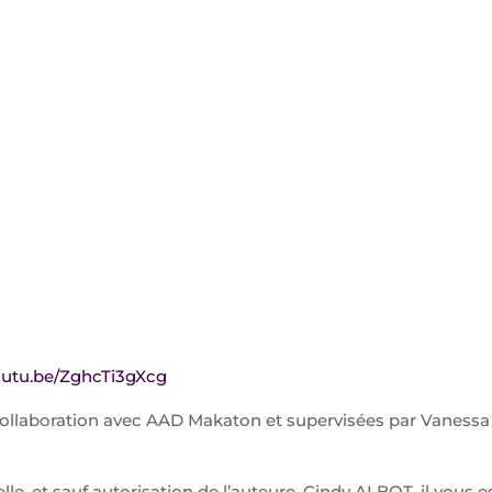
youtu.be/ZghcTi3gXcg
 collaboration avec AAD Makaton et supervisées par Vanessa 
elle, et sauf autorisation de l’auteure, Cindy ALBOT, il vous e