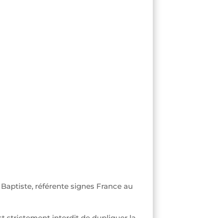
Baptiste, référente signes France au
st strictement interdit de dupliquer la